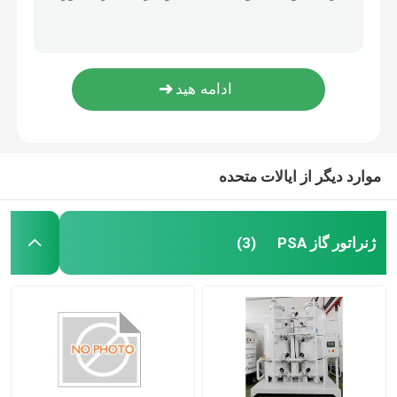
لوله ونتوری کلاسیک VTC
دهانه جریان
مولد نیتروژن PSA
4-20ma اندازه گرما گرما SensyMaster جریان فرستنده ورتیکس FMT200
FSV450 ABB فلو متر ورتیکس فلو متر VortexMaster
تقویت کننده کمپرسور هوا
93% خلوص 10Nm3 / H PSA غلظت کننده اکسیژن قابل حمل جریان مداوم
اندازه گیری جریان ABB
موارد دیگر از ایالات متحده
فرستنده فشار ABB
ژنراتور گاز PSA
(3)
فرستنده سطح ABB
سیستم کالیبراسیون اندازه گیری جریان
سیستم کالیبراسیون جریان مایع