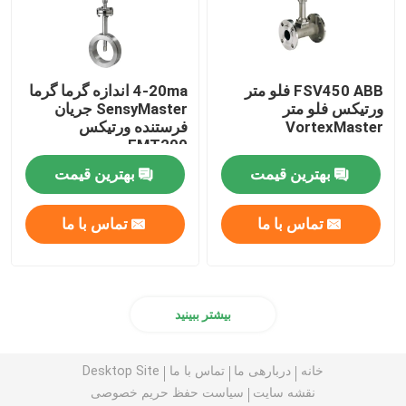
FSV450 ABB فلو متر
4-20ma اندازه گرما گرما
ورتیکس فلو متر
SensyMaster جریان
VortexMaster
فرستنده ورتیکس
FMT200
بهترین قیمت
بهترین قیمت
تماس با ما
تماس با ما
بیشتر ببینید
خانه
دربارهی ما
تماس با ما
Desktop Site
نقشه سایت
سیاست حفظ حریم خصوصی