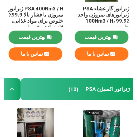
ژنراتور گاز غشاء PSA
PSA 400Nm3 / H ژنراتور
بازوی ربات اتوماسیون
ژنراتورهای نیتروژن واحد
نیتروژن با فشار بالا 99.9٪
100Nm3 / H، 99.9٪
خلوص برای مواد غذایی،
خلوص
فلز سازی، شیمیایی
دستگاه موقعیت دهی دیجیتال
بهترین قیمت
بهترین قیمت
تماس با ما
تماس با ما
ژنراتور اکسیژن PSA
(10)