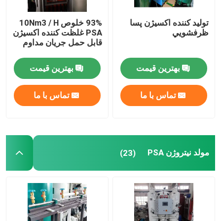
توليد كننده اکسيژن پسا
93% خلوص 10Nm3 / H
ظرفشويي
PSA غلظت کننده اکسیژن
قابل حمل جریان مداوم
بهترین قیمت
بهترین قیمت
تماس با ما
تماس با ما
مولد نیتروژن PSA
(23)