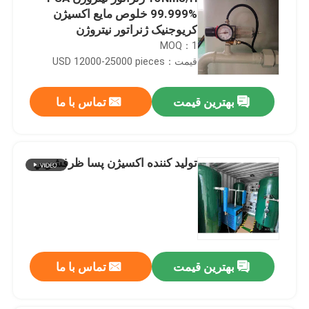
99.999% خلوص مایع اکسیژن
کریوجنیک ژنراتور نیتروژن
MOQ：1
قیمت：USD 12000-25000 pieces
بهترین قیمت
تماس با ما
توليد كننده اکسيژن پسا ظرفشويي
بهترین قیمت
تماس با ما