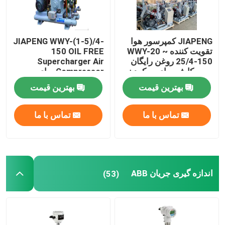
JIAPENG کمپرسور هوا
JIAPENG WWY-(1-5)/4-
تقویت کننده WWY-20 ~
150 OIL FREE
25/4-150 روغن رایگان
Supercharger Air
سوپرکارژر برای پر کردن
Compressor برای پر
اکسیژن
کردن اکسیژن
بهترین قیمت
بهترین قیمت
تماس با ما
تماس با ما
اندازه گیری جریان ABB
(53)