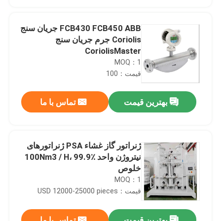
FCB430 FCB450 ABB جریان سنج
Coriolis جرم جریان سنج
CoriolisMaster
MOQ：1
قیمت：100
بهترین قیمت
تماس با ما
ژنراتور گاز غشاء PSA ژنراتورهای
خانه
نیتروژن واحد 100Nm3 / H، 99.9٪
خلوص
MOQ：1
محصولات
قیمت：USD 12000-25000 pieces
فیلم های
بهترین قیمت
تماس با ما