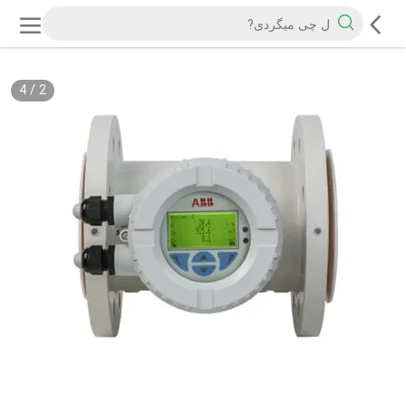
4
/
2