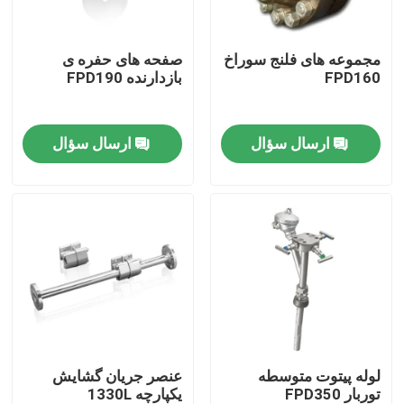
دربارهی ما
مجموعه های فلنج سوراخ
صفحه های حفره ی
FPD160
بازدارنده FPD190
کارخانه تور
ارسال سؤال
ارسال سؤال
کنترل کیفیت
تماس با ما
درخواست نقل قول
ژنراتور گاز PSA
لوله پیتوت متوسطه
عنصر جریان گشایش
توربار FPD350
یکپارچه 1330L
ژنراتور اکسیژن PSA