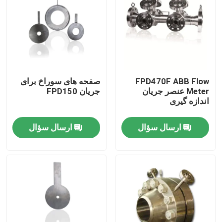
FPD470F ABB Flow
صفحه های سوراخ برای
Meter عنصر جریان
جریان FPD150
اندازه گیری
ارسال سؤال
ارسال سؤال
خانه
محصولات
فیلم های