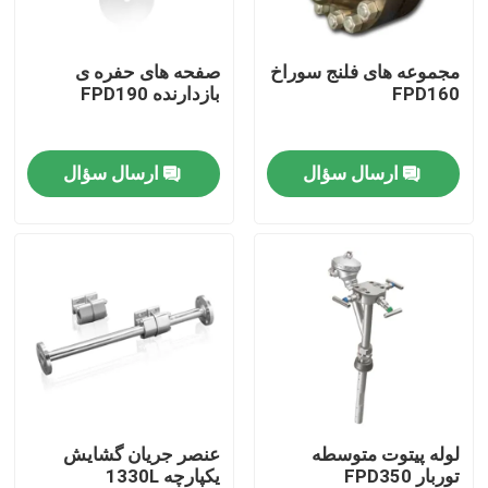
دربارهی ما
مجموعه های فلنج سوراخ
صفحه های حفره ی
FPD160
بازدارنده FPD190
کارخانه تور
ارسال سؤال
ارسال سؤال
کنترل کیفیت
تماس با ما
درخواست نقل قول
ژنراتور گاز PSA
لوله پیتوت متوسطه
عنصر جریان گشایش
توربار FPD350
یکپارچه 1330L
ژنراتور اکسیژن PSA