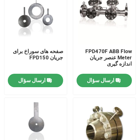
FPD470F ABB Flow
صفحه های سوراخ برای
Meter عنصر جریان
جریان FPD150
اندازه گیری
ارسال سؤال
ارسال سؤال
خانه
محصولات
فیلم های