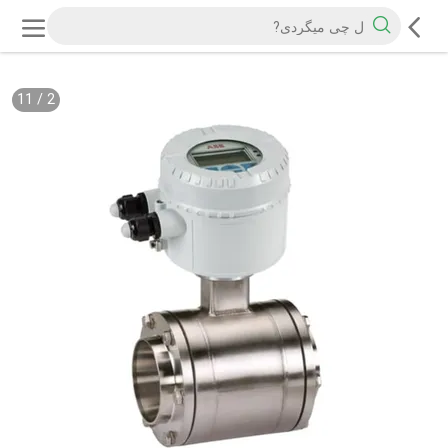
11
/
2