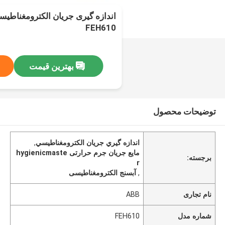
FEH610
بهترین قیمت
توضیحات محصول
اندازه گيري جريان الکترومغناطيسي
,
مایع جریان جرم حرارتی hygienicmaste
برجسته:
r
,
آبسنج الکترومغناطیسی
نام تجاری
ABB
شماره مدل
FEH610