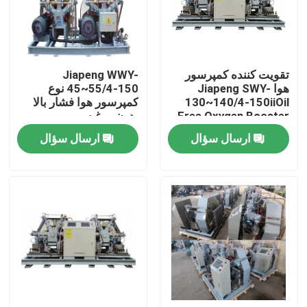
دربارهی ما
تقویت کننده کمپرسور
Jiapeng WWY-
کارخانه تور
هوا Jiapeng SWY-
45~55/4-150 نوع
130~140/4-150iiOil
کمپرسور هوا فشار بالا
Free Oxygen Booster
بدون روغن
کنترل کیفیت
Supercharger
ارسال سؤال
ارسال سؤال
تماس با ما
درخواست نقل قول
ژنراتور گاز PSA
ژنراتور اکسیژن PSA