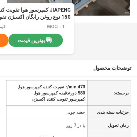
150 نوع روغن رایگان اکسیژن تقویت کننده سوپر شارژر
MOQ：1
بهترین قیمت
توضیحات محصول
470 r/min تقویت کننده کمپرسور هوا
,
برجسته:
580 دور/دقیقه کمپرسور هوا
,
کمپرسور تقویت کننده اکسیژن
جزئیات بسته بندی
جعبه چوبی
زمان تحویل
با در 7 روز