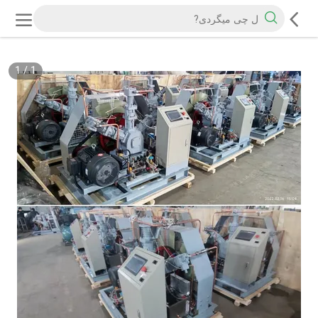
1
/
1