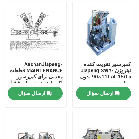
کمپرسور تقویت کننده
AnshanJiapeng-
نیتروژن Jiapeng SWY-
MAINTENANCE قطعات
90~110/4-150 ii بدون
معدنی برای کمپرسور
روغن
اکسیژن بدون روغن فشار
بالا اکسیژن تقویت کننده
ارسال سؤال
ارسال سؤال
خانه
محصولات
فیلم های