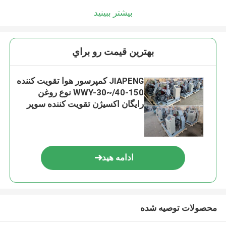
بیشتر ببینید
بهترين قيمت رو براي
JIAPENG کمپرسور هوا تقویت کننده
WWY-30~/40-150 نوع روغن
رایگان اکسیژن تقویت کننده سوپر
شارژر
ادامه هید
محصولات توصیه شده