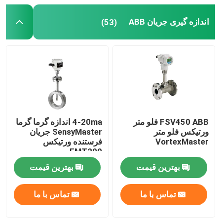
اندازه گیری جریان ABB
(53)
بازوی ربات اتوماسیون
دستگاه موقعیت دهی دیجیتال
FSV450 ABB فلو متر
4-20ma اندازه گرما گرما
ورتیکس فلو متر
SensyMaster جریان
VortexMaster
فرستنده ورتیکس
FMT200
بهترین قیمت
بهترین قیمت
تماس با ما
تماس با ما