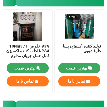
توليد كننده اکسيژن پسا
93% خلوص 10Nm3 / H
ظرفشويي
PSA غلظت کننده اکسیژن
قابل حمل جریان مداوم
بهترین قیمت
بهترین قیمت
خانه
تماس با ما
تماس با ما
محصولات
فیلم های