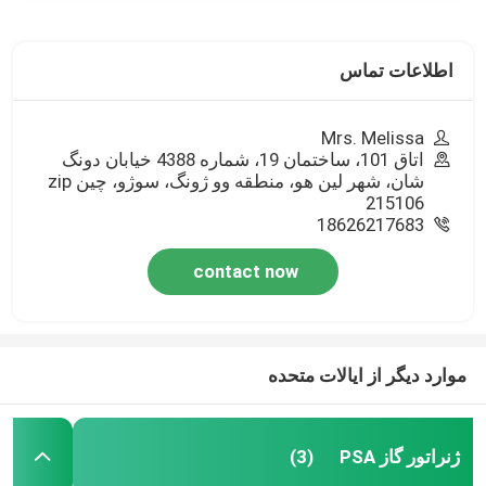
اطلاعات تماس
Mrs. Melissa
اتاق 101، ساختمان 19، شماره 4388 خيابان دونگ
شان، شهر لين هو، منطقه وو ژونگ، سوژو، چين zip
215106
18626217683
contact now
موارد دیگر از ایالات متحده
ژنراتور گاز PSA
(3)