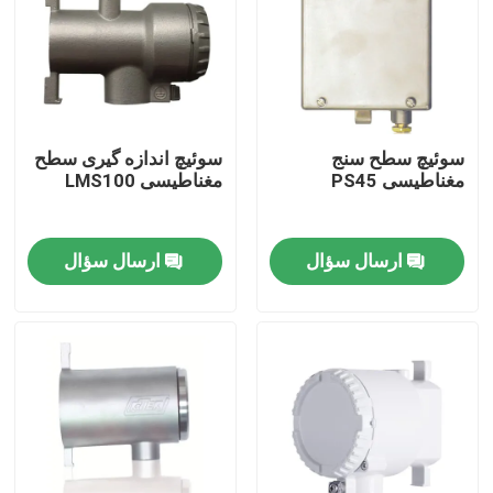
سوئیچ سطح سنج
سوئیچ اندازه گیری سطح
مغناطیسی PS45
مغناطیسی LMS100
ارسال سؤال
ارسال سؤال
خانه
محصولات
فیلم های