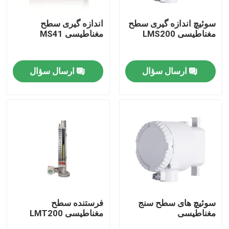
سوئیچ اندازه گیری سطح
اندازه گیری سطح
دربارهی ما
مغناطیسی LMS200
مغناطیسی MS41
کارخانه تور
ارسال سؤال
ارسال سؤال
کنترل کیفیت
تماس با ما
درخواست نقل قول
ژنراتور گاز PSA
سوئیچ های سطح سنج
فرستنده سطح
مغناطیسی
مغناطیسی LMT200
ژنراتور اکسیژن PSA