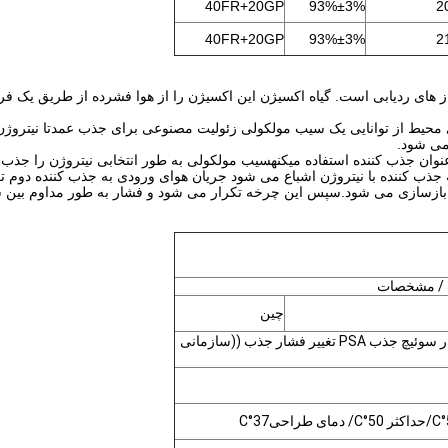
40FR+20GP
93%±3%
2
40FR+20GP
93%±3%
2
 محیط از توانایی یک سیب مولکولی زئولیت مصنوعی برای جذب عمدتا نیتروژن 
می شود.
نوان جذب کننده استفاده ميکنهسیب مولکولی به طور انتخابی نیتروژن را جذب م
ذب کننده با نیتروژن اشباع می شود جریان هوای ورودی به جذب کننده دوم تغیی
زسازی می شود.سپس این چرخه تکرار می شود و فشار به طور مداوم بین سطح 
 / مشخصات
چین
PSA فشار سوئیچ جذب PSA تغییر فشار جذب ((سازمانی