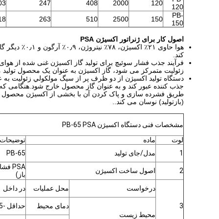
03
247
408
2000
120
120
PB-
18
263
510
2500
150
150
اصول کار برای ژنراتور اکسیژن PSA
کند.
فرآیند جذب فشار سوئیچ برای تولید گاز اکسیژن غنی شده از هوای
زئولیت متمرکز می شود، گاز اکسیژن به عنوان یک محصول تولید 
دستگاه توليد اکسيژن از دو ظرف پر از سيگ مولکولي زئوليت به ع
جذب کننده عبور کند و به عنوان گاز محصول خارج شود.هنگامی که ج
طریق فشرده سازی و پاک کردن آن با بخشی از اکسیژن محصول با
(بازتولید) نوسان می کند..
مشخصات فنی دستگاه اکسیژن PB-65 PSA
لوت
ماده
توضیحات
1
مدل/جای تولید
PB-65
2
اصول ساخت اکسیژن
باز)
درخواست
محل عملیات
در داخل
3
دمای محیط
حداقل -5°C/حداکثر 50°C/ دمای طراحی37°C
محیط زیست