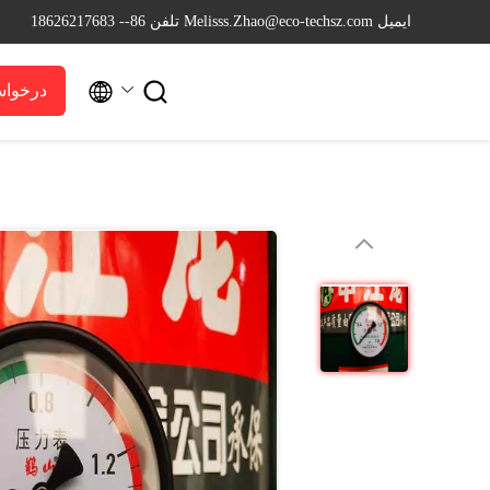
ایمیل Melisss.Zhao@eco-techsz.com
تلفن 86-- 18626217683


درخواس