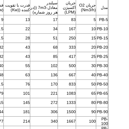
جریان
سيلندر
جریان O2
قدرت با تقویت
قد
مدل
اکسیژن
معادل-7m3 ((در
(Nm3/h)
کننده ((Kw)
w)
(LPM)
هر روز شماره)
9
13
17
83
5
PB-5
.5
22
34
167
10
PB-10
.5
28
51
250
15
PB-15
32
43
68
333
20
PB-20
32
43
85
417
25
PB-25
40
55
102
500
30
PB-30
48
63
136
667
40
PB-40
.5
76
170
833
50
PB-50
79
101
221
1083
65
PB-65
15
145
272
1333
80
PB-80
44
181
306
1500
90
PB-90
PB-
77
214
340
1667
100
100
PB-