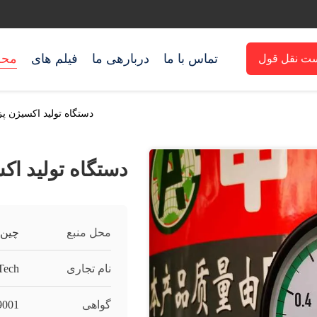
تماس با ما
دربارهی ما
فیلم های
محص
ت نقل قول
دستگاه تولید اکسیژن پزشکی 
دستگاه تولید اکسیژ
محل منبع
چین
نام تجاری
Tech
گواهی
9001