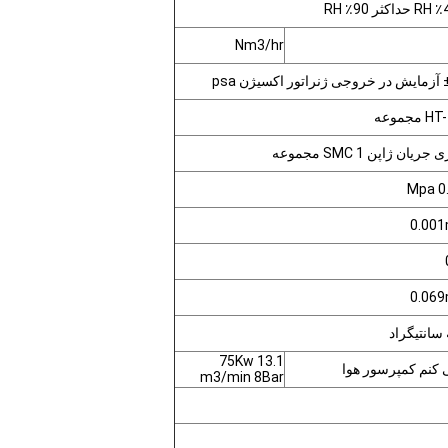
Nm3/hr
جموعه
یان ژاپن SMC 1 مجموعه
75Kw 13.1
 کنم کمپرسور هوا
m3/min 8Bar