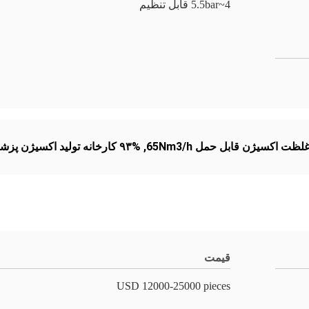
4~5.5bar قابل تنظیم
لظت اکسیژن قابل حمل 65Nm3/h
,
۹۳% کارخانه تولید اکسیژن پزشکی
قیمت
USD 12000-25000 pieces