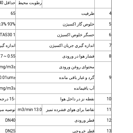
رطوبت محیط
حداقل 40٪ RH حداکثر 90٪ RH
4
ظرفیت
65
5
خلوص گاز اکسیژن
93% ±3% آزمایش در خروجی ژنراتور اکسیژن psa
6
حسگر خلوص اکسیژن
HT-TA530 1 م
7
اندازه گيري جريان اکسيژن
اندازه گیری جر
8
فشار هوا در ورودی
0.55 ~ 0.7 Mpa
محتوای روغن ورودی
≤0.001mg/m3
9
گرد و غبار باقی مانده
≤0.01um
آب باقیمانده
≤0.069mg/m3
10
نقطه نز در داخل هوا
-15 درجه سانتیگراد
11
تقاضا برای هوای فشرده تمیز
13.0 m3/min
توصیه می
12
قطر ورودی
DN40
13
قطر خروجی
DN25