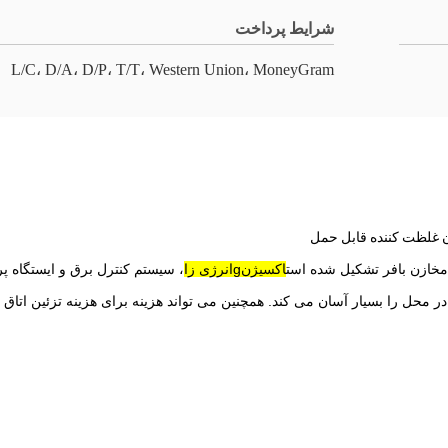
شرایط پرداخت
L/C، D/A، D/P، T/T، Western Union، MoneyGram
 مخازن بافر تشکیل شده است
اکسیژن
g
انرژی زا
، سیستم کنترل برق و ایستگاه پ
 محل را بسیار آسان می کند. همچنین می تواند هزینه برای هزینه تزئین اتاق