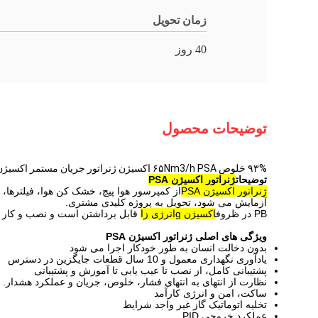
زمان تحویل
40 روز
توضیحات محصول
۹۳% خلوص ۶۵Nm3/h PSA اکسیژن ژنراتور جریان مستمر اکسیژن غلظت کننده قابل حمل
توضیحات
ژنراتور اکسیژن PSA
ژنراتور اکسیژن PSA
از کمپرسور هوا پیچ، خشک کن هوا، فیلترها،
آزمایش می شود، تحویل به پروژه کلیدی مشتری.
PB در ظروف
اکسیژن g
انرژی زا
قابل برداشتن است و نصب و کار در
ویژگی های اصلی ژنراتور اکسیژن PSA
بدون دخالت انسان به طور خودکار اجرا می شود
یادآوری نگهداری معمول و 10 سال قطعات جایگزین در دسترس
پشتیبانی کامل، از نصب تا عیب یابی تا آموزش و پشتیبانی
نظارت از انتهای به انتهای فشار، خلوص، جریان و عملکرد هشدار.
ساکت، امن و انرژی کارآمد
تخلیه اتوماتیک گاز غیر واجد شرایط
عملکرد خروجی PID