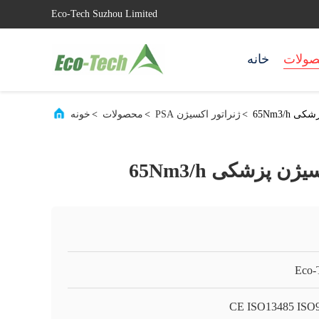
Eco-Tech Suzhou Limited
ولات
خانه
65Nm3/h
>
ژنراتور اکسیژن PSA
>
محصولات
>
خونه
ن پزشکی 65Nm3/h
Eco-
CE ISO13485 ISO