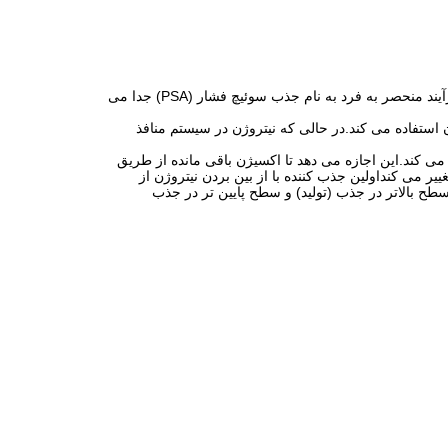
هوا حاوی ۲۱٪ اکسیژن، ۷۸٪ نیتروژن، ۰٫۹٪ آرگون و ۰٫۱٪ دیگر گاز های ردیابی است. گیاه اکسیژن این اکسیژن را از هوا فشرده از طریق یک فرآیند منحصر به فرد به نام جذب سوئیچ فشار (PSA) جدا می
استفاده می کند.در حالی که نیتروژن در سیستم منافذ
ی کند.این اجازه می دهد تا اکسیژن باقی مانده از طریق
ر می کنداولین جذب کننده با از بین بردن نیتروژن از
بالاتر در جذب (تولید) و سطح پایین تر در جذب